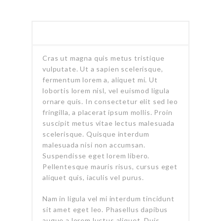
DESCRIPTION
Cras ut magna quis metus tristique
vulputate. Ut a sapien scelerisque,
fermentum lorem a, aliquet mi. Ut
lobortis lorem nisl, vel euismod ligula
ornare quis. In consectetur elit sed leo
fringilla, a placerat ipsum mollis. Proin
suscipit metus vitae lectus malesuada
scelerisque. Quisque interdum
malesuada nisi non accumsan.
Suspendisse eget lorem libero.
Pellentesque mauris risus, cursus eget
aliquet quis, iaculis vel purus.
Nam in ligula vel mi interdum tincidunt
sit amet eget leo. Phasellus dapibus
augue a lorem luctus aliquet. Duis