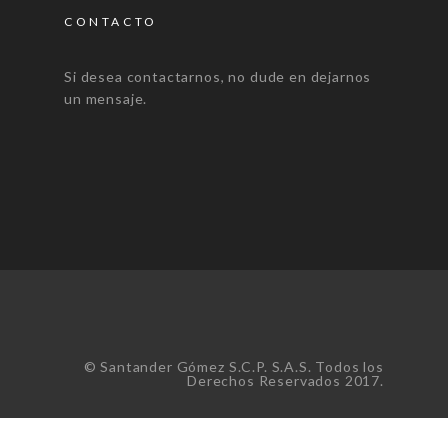
CONTACTO
Si desea contactarnos, no dude en dejarnos
un mensaje.
© Santander Gómez S.C.P. S.A.S. Todos los
Derechos Reservados 2017.