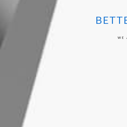
BETT
WE 