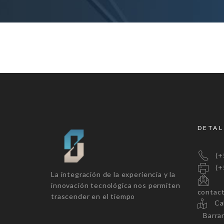
DETAL
(+5
(+5
La integración de la experiencia y la
innovación tecnológica nos permiten
contac
trascender en el tiempo
Call
Barranq