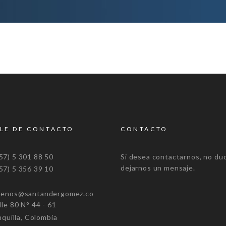
LE DE CONTACTO
CONTACTO
7) 5 301 88 50
Si desea contactarnos, no du
dejarnos un mensaje.
7) 5 356 39 10
tenos@santandergomez.co
e 80 N° 44 - 61
uilla, Colombia