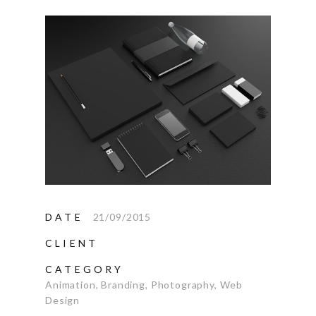
DATE
21/09/2015
CLIENT
CATEGORY
Animation
,
Branding
,
Photography
,
Web
Design