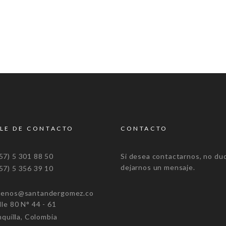
LE DE CONTACTO
CONTACTO
7) 5 301 88 50
Si desea contactarnos, no du
dejarnos un mensaje.
7) 5 356 39 10
tenos@santandergomez.co
e 80 N° 44 - 61
uilla, Colombia